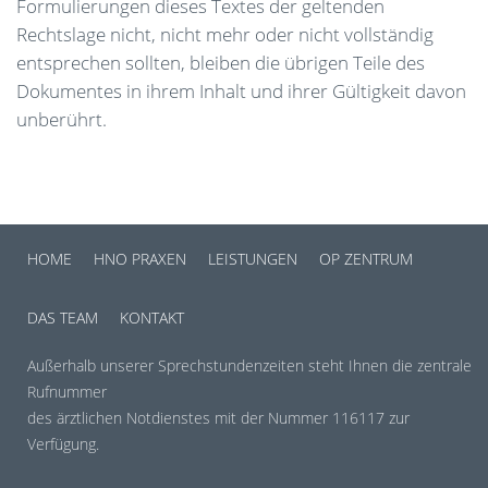
Formulierungen dieses Textes der geltenden
Rechtslage nicht, nicht mehr oder nicht vollständig
entsprechen sollten, bleiben die übrigen Teile des
Dokumentes in ihrem Inhalt und ihrer Gültigkeit davon
unberührt.
HOME
HNO PRAXEN
LEISTUNGEN
OP ZENTRUM
DAS TEAM
KONTAKT
Außerhalb unserer Sprechstundenzeiten steht Ihnen die zentrale
Rufnummer
des ärztlichen Notdienstes mit der Nummer 116117 zur
Verfügung.