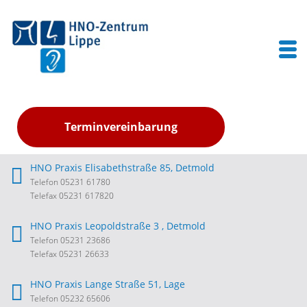
Terminvereinbarung
HNO Praxis Elisabethstraße 85, Detmold
Telefon 05231 61780
Telefax 05231 617820
HNO Praxis Leopoldstraße 3 , Detmold
Telefon 05231 23686
Telefax 05231 26633
HNO Praxis Lange Straße 51, Lage
Telefon 05232 65606